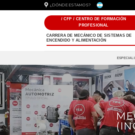
Saltar
¿DÓNDE ESTAMOS?
al
contenido
/ CFP / CENTRO DE FORMACIÓN
PROFESIONAL
CARRERA DE MECÁNICO DE SISTEMAS DE
ENCENDIDO Y ALIMENTACIÓN
ESPECIAL
ME
(I